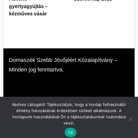
gyertyagyújtás –
kézműves vásár
Domaszék Szebb Jövőjéért Közalapítvány –
Minden jog fenntartva.
info@domaszekjovojeert.hu
Kedves Látogató! Tájékoztatjuk, hogy a honlap felhasználói
élmény fokozásának érdekében sütiket alkalmazunk. A
honlapunk használatával Ön a tájékoztatásunkat tudomásul
veszi.
Adatvédelmi irányelvek
OK