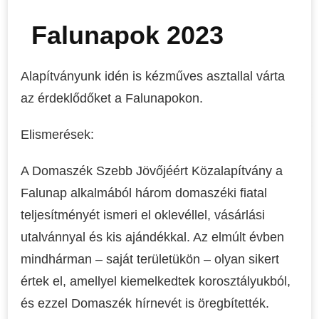
Falunapok 2023
Alapítványunk idén is kézműves asztallal várta
az érdeklődőket a Falunapokon.
Elismerések:
A Domaszék Szebb Jövőjéért Közalapítvány a
Falunap alkalmából három domaszéki fiatal
teljesítményét ismeri el oklevéllel, vásárlási
utalvánnyal és kis ajándékkal. Az elmúlt évben
mindhárman – saját területükön – olyan sikert
értek el, amellyel kiemelkedtek korosztályukból,
és ezzel Domaszék hírnevét is öregbítették.