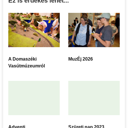
Ez is érdekes lehet...
A Domaszéki
MuzÉj 2026
Vasútmúzeumról
Adventi
Szüreti nap 2023