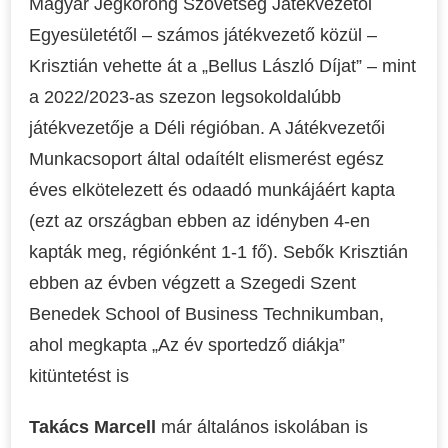
Magyar Jégkorong Szövetség Játékvezetői
Egyesületétől – számos játékvezető közül –
Krisztián vehette át a „Bellus László Díjat” – mint
a 2022/2023-as szezon legsokoldalúbb
játékvezetője a Déli régióban. A Játékvezetői
Munkacsoport által odaítélt elismerést egész
éves elkötelezett és odaadó munkájáért kapta
(ezt az országban ebben az idényben 4-en
kapták meg, régiónként 1-1 fő). Sebők Krisztián
ebben az évben végzett a Szegedi Szent
Benedek School of Business Technikumban,
ahol megkapta „Az év sportedző diákja”
kitüntetést is
Takács Marcell
már általános iskolában is