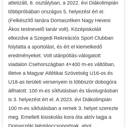
atletizált, 8. osztályban, a 2022. évi Diákolimpián
többpróbában országos 5. helyezést ért el.
(Felkészítő tanára Domaszéken Nagy Hevesi
Ákos testnevelő tanár volt). Középiskoláit
elkezdve a Szegedi Rekreációs Sport Clubban
folytatta a sportolást, és ért el kiemelkedő
eredményeket. Volt utánpótlás-válogatott
viadalon Csehországban 4×400 m-es váltóban,
illetve a Magyar Atlétikai Szövetség U16-os és
U18-as területi versenyein is többször dobogóra
állhatott: 100 m-es síkfutásban és távolugrásban
is 3. helyezést ért el. A 2023. évi Diákolimpián
100 m-es síkfutásban a remek 3. helyet szerezte
meg. Emellett kisiskolás kora óta aktív tagja a
Domaszéki Néptánccsoportnak, ahol