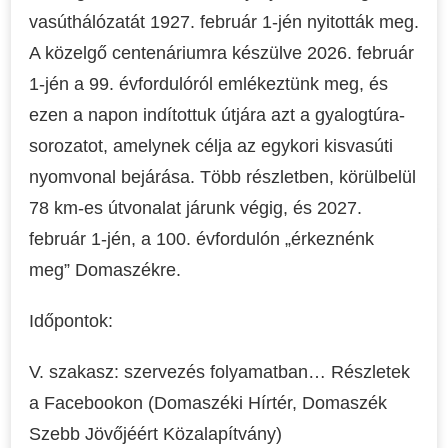
vasúthálózatát 1927. február 1-jén nyitották meg.
A közelgő centenáriumra készülve 2026. február
1-jén a 99. évfordulóról emlékeztünk meg, és
ezen a napon indítottuk útjára azt a gyalogtúra-
sorozatot, amelynek célja az egykori kisvasúti
nyomvonal bejárása. Több részletben, körülbelül
78 km-es útvonalat járunk végig, és 2027.
február 1-jén, a 100. évfordulón „érkeznénk
meg” Domaszékre.
Időpontok:
V. szakasz: szervezés folyamatban… Részletek
a Facebookon (Domaszéki Hírtér, Domaszék
Szebb Jövőjéért Közalapítvány)