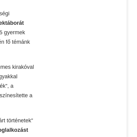
ségi
ektáborát
25 gyermek
dén fő témánk
emes kirakóval
gyakkal
ék”, a
színesítette a
rt történetek”
oglalkozást