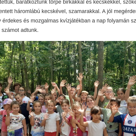
tettük, barátkoztunk törpe birkákkal és kecskékkel, szö
entett háromlábú kecskével, szamarakkal. A jól megérde
 érdekes és mozgalmas kvízjátékban a nap folyamán sz
s számot adtunk.