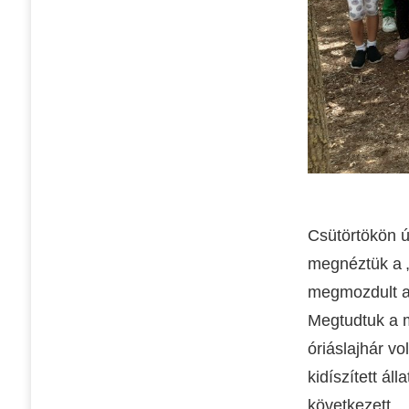
Csütörtökön ú
megnéztük a „J
megmozdult a 
Megtudtuk a m
óriáslajhár v
kidíszített á
következett.