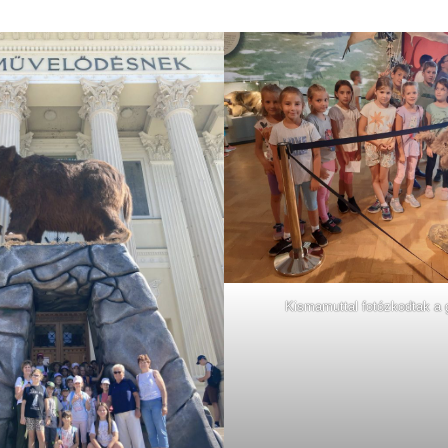
Kismamuttal fotózkodtak a 