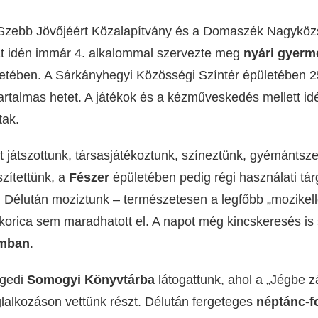
zebb Jövőjéért Közalapítvány és a Domaszék Nagyköz
 idén immár 4. alkalommal szervezte meg
nyári gyerm
 hetében. A Sárkányhegyi Közösségi Színtér épületében 
 tartalmas hetet. A játékok és a kézműveskedés mellett i
tak.
tt játszottunk, társasjátékoztunk, színeztünk, gyémántsz
szítettünk, a
Fészer
épületében pedig régi használati tár
 Délután moziztunk – természetesen a legfőbb „mozikell
ukorica sem maradhatott el. A napot még kincskeresés is 
mban
.
egedi
Somogyi Könyvtárba
látogattunk, ahol a „Jégbe zá
alkozáson vettünk részt. Délután fergeteges
néptánc-f