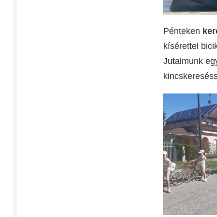
Pénteken
k
er
kísérettel bi
Jutalmunk egy
kincskereséss