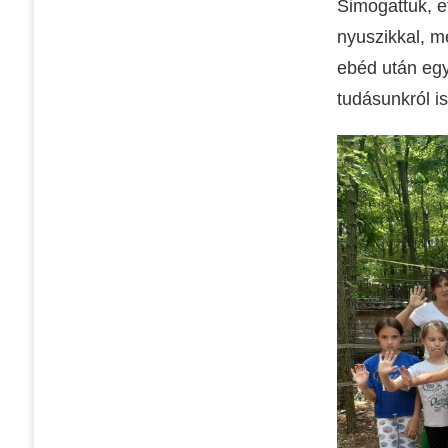
Simogattuk, e
nyuszikkal, m
ebéd után egy
tudásunkról i