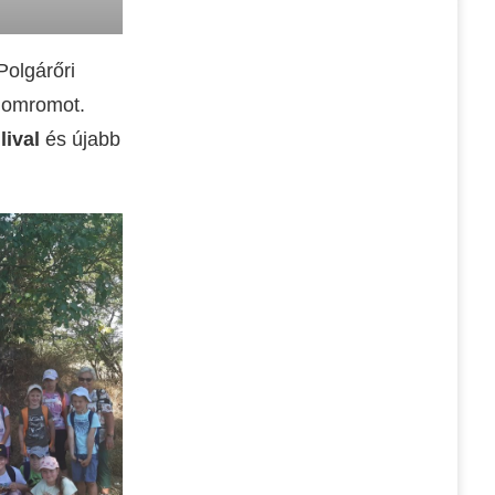
Polgárőri
alomromot.
ival
és újabb