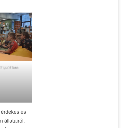
önyvtárban
 érdekes és
állatairól.