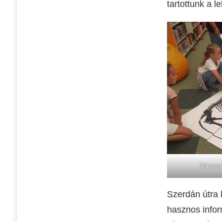
tartottunk a l
Táboro
Szerdán útra 
hasznos infor