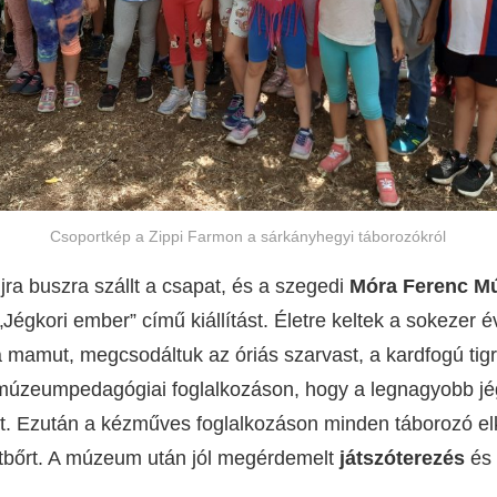
Csoportkép a Zippi Farmon a sárkányhegyi táborozókról
jra buszra szállt a csapat, és a szegedi
Móra Ferenc 
égkori ember” című kiállítást. Életre keltek a sokezer év
mamut, megcsodáltuk az óriás szarvast, a kardfogú tigri
úzeumpedagógiai foglalkozáson, hogy a legnagyobb jégk
olt. Ezután a kézműves foglalkozáson minden táborozó el
llatbőrt. A múzeum után jól megérdemelt
játszóterezés
és 