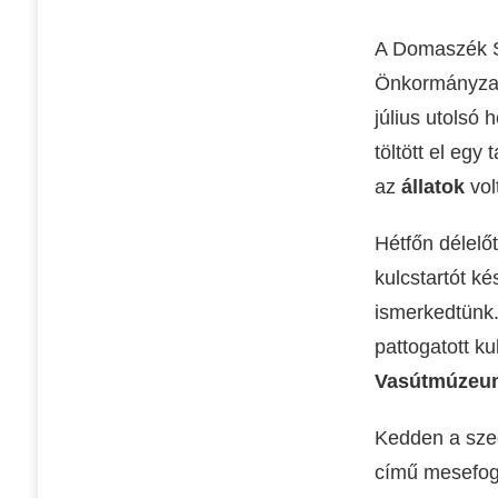
A Domaszék S
Önkormányzat
július utolsó
töltött el egy
az
állatok
vol
Hétfőn délelő
kulcstartót ké
ismerkedtünk.
pattogatott k
Vasútmúzeu
Kedden a sz
című mesefogl