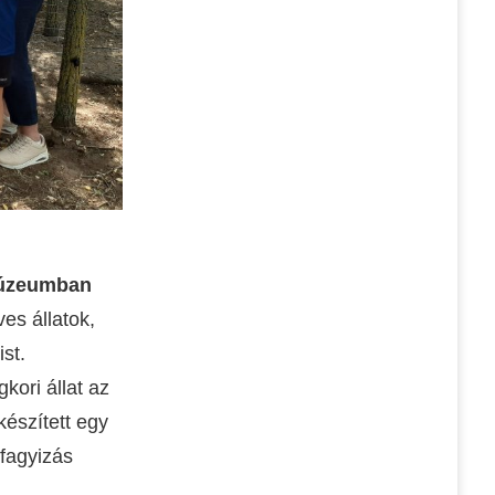
Múzeumban
es állatok,
st.
ori állat az
készített egy
fagyizás