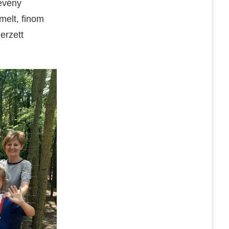
kevény
melt, finom
erzett