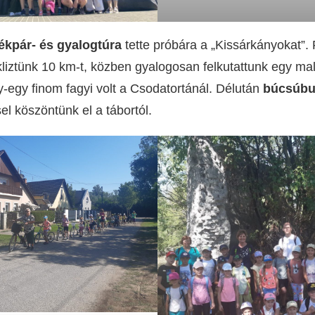
ékpár- és gyalogtúra
tette próbára a „Kissárkányokat”. 
cikliztünk 10 km-t, közben gyalogosan felkutattunk egy m
-egy finom fagyi volt a Csodatortánál. Délután
búcsúbul
el köszöntünk el a tábortól.