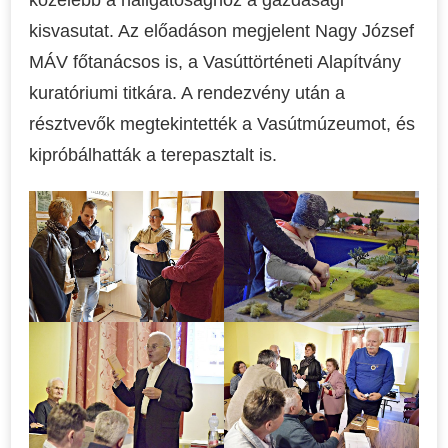
közelebb a hallgatósághoz a gazdasági
kisvasutat. Az előadáson megjelent Nagy József
MÁV főtanácsos is, a Vasúttörténeti Alapítvány
kuratóriumi titkára. A rendezvény után a
résztvevők megtekintették a Vasútmúzeumot, és
kipróbálhatták a terepasztalt is.