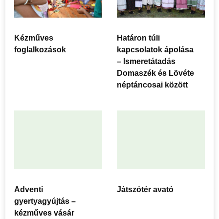
Kézműves
Határon túli
foglalkozások
kapcsolatok ápolása
– Ismeretátadás
Domaszék és Lövéte
néptáncosai között
Adventi
Játszótér avató
gyertyagyújtás –
kézműves vásár